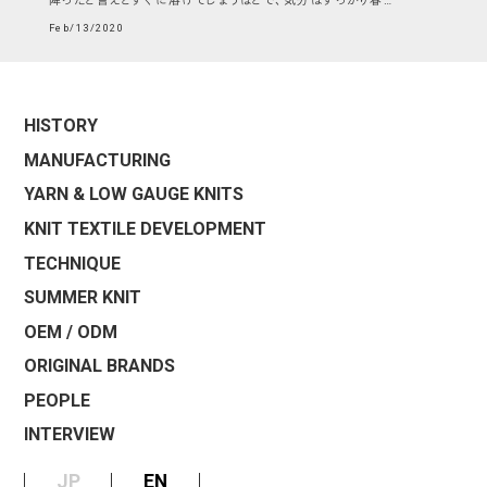
降ったと言えどすぐに溶けてしまうほどで、気分はすっかり春…
Feb/13/2020
HISTORY
MANUFACTURING
YARN & LOW GAUGE KNITS
KNIT TEXTILE DEVELOPMENT
TECHNIQUE
SUMMER KNIT
OEM / ODM
ORIGINAL BRANDS
PEOPLE
INTERVIEW
JP
EN