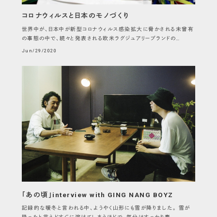
コロナウィルスと日本のモノづくり
世界中が、日本中が新型コロナウィルス感染拡大に脅かされる未曾有
の事態の中で、続々と発表される欧米ラグジュアリーブランドの…
Jun/29/2020
「あの頃」interview with GING NANG BOYZ
(Kazunobu Mineta)
記録的な暖冬と言われる中、ようやく山形にも雪が降りました。 雪が