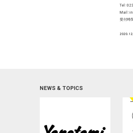
Tel：02
Mail：i
受付時間
2020.12
NEWS & TOPICS