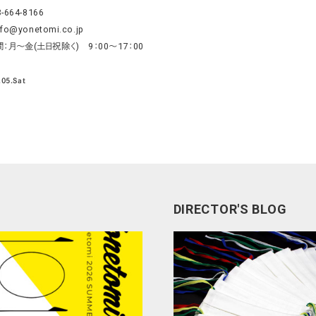
3-664-8166
nfo@yonetomi.co.jp
：月～金(土日祝除く) 9：00～17：00
.05.Sat
DIRECTOR'S BLOG