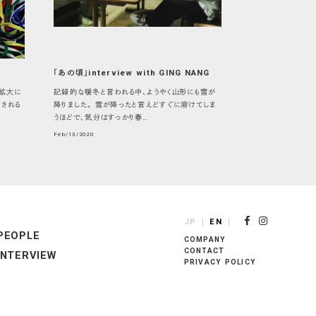
「あの頃」interview with GING NANG
BOYZ (Kazunobu Mineta)
拡大に
記録的な暖冬と言われる中、ようやく山形にも雪が
される
降りました。 雪が降ったと言えどすぐに溶けてしま
うほどで、気分はすっかり春…
Feb/13/2020
JP
EN
PEOPLE
COMPANY
CONTACT
INTERVIEW
PRIVACY POLICY