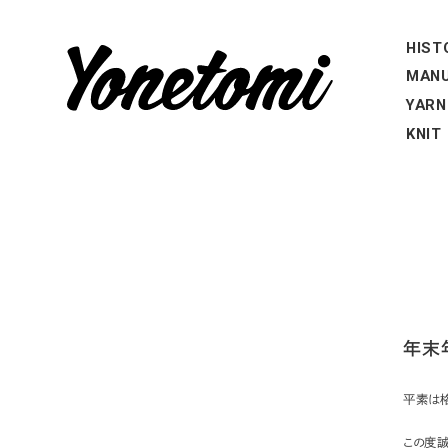
HIST
MANU
YARN
KNIT
年末
平素は
この度