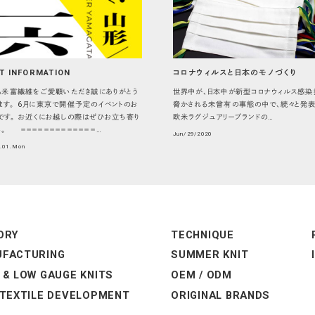
T INFORMATION
コロナウィルスと日本のモノづくり
米富繊維をご愛顧いただき誠にありがとう
世界中が、日本中が新型コロナウィルス感染
ます。 6月に東京で開催予定のイベントのお
脅かされる未曾有の事態の中で、続々と発表
です。 お近くにお越しの際はぜひお立ち寄り
欧米ラグジュアリーブランドの…
い。 ＝＝＝＝＝＝＝＝＝＝＝＝＝…
Jun/29/2020
6.01.Mon
ORY
TECHNIQUE
FACTURING
SUMMER KNIT
 & LOW GAUGE KNITS
OEM / ODM
 TEXTILE DEVELOPMENT
ORIGINAL BRANDS