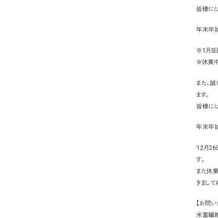
皆様には
年末年始
※1月5
※休業中
また、誠
ます。
皆様には
年末年始
12月2
す。
また休
きまして
【お問い
米富繊